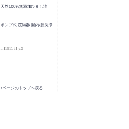
天然100%無添加ひまし油
ポンプ式 浣腸器 腸内/膣洗浄
a:11511 t:1 y:3
↑ページのトップへ戻る