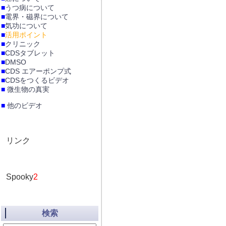
■
うつ病について
■
電界・磁界について
■
気功について
■
活用ポイント
■
クリニック
■
CDSタブレット
■
DMSO
■
CDS エアーポンプ式
■
CDSをつくるビデオ
■
微生物の真実
■
他のビデオ
リンク
Spooky
2
検索