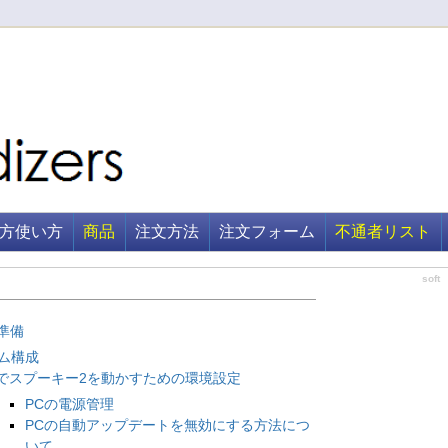
方使い方
商品
注文方法
注文フォーム
不通者リスト
soft
の準備
ム構成
PCでスプーキー2を動かすための環境設定
PCの電源管理
PCの自動アップデートを無効にする方法につ
いて、