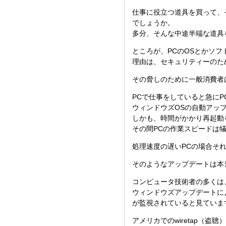
仕事に役立つ道具を買って、
でしょうか。
多分、そんな中途半端な道具
ところが、PCのOSとかソ
理由は、セキュリティーのた
その脅しのために一般消費者
PCで仕事をしていると急に
ウィンドウズOSの自動アッ
しかも、時間がかかり再起動
その間PCの作業スピードは
処理速度の遅いPCの場合そ
そのようなアップデートは本
コンピュータ技術者の多くは
ウィンドウズアップデートに
が監視されていると見ていま
アメリカでのwiretap（盗聴）