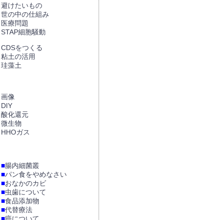
避けたいもの
世の中の仕組み
医療問題
STAP細胞騒動
CDSをつくる
粘土の活用
珪藻土
画像
DIY
酸化還元
微生物
HHOガス
■
腸内細菌叢
■
パン食をやめなさい
■
おなかのカビ
■
虫歯について
■
食品添加物
■
代替療法
■
癌について