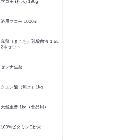
マコモ (粉末) 190g
浴用マコモ 1000ml
真菰（まこも）乳酸菌液 1.5L
2本セット
センナ生薬
クエン酸（無水）1kg
天然重曹 1kg（食品用）
100%ビタミンC粉末