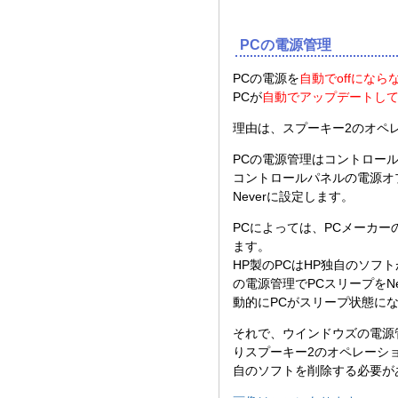
PCの電源管理
PCの電源を
自動でoffにな
PCが
自動でアップデートし
理由は、スプーキー2のオペ
PCの電源管理はコントロー
コントロールパネルの電源オ
Neverに設定します。
PCによっては、PCメーカ
ます。
HP製のPCはHP独自のソ
の電源管理でPCスリープをN
動的にPCがスリープ状態に
それで、ウインドウズの電源管
りスプーキー2のオペレーシ
自のソフトを削除する必要が