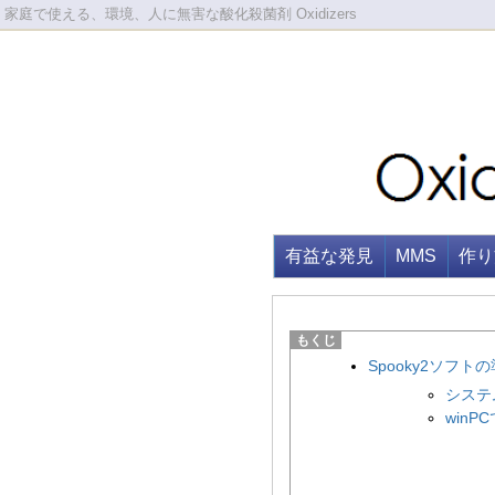
家庭で使える、環境、人に無害な酸化殺菌剤 Oxidizers
有益な発見
MMS
作り
Spooky2ソフト
システ
win