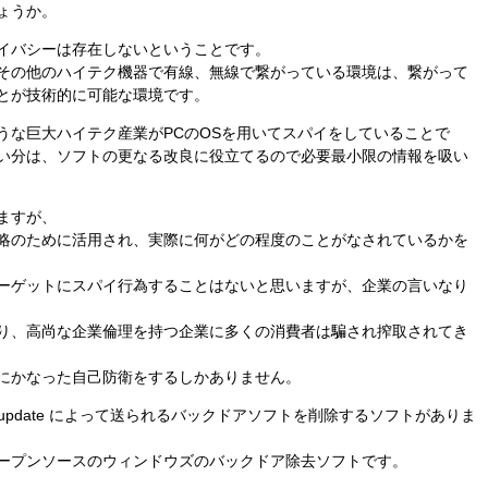
ょうか。
イバシーは存在しないということです。
その他のハイテク機器で有線、無線で繋がっている環境は、繋がって
とが技術的に可能な環境です。
うな巨大ハイテク産業がPCのOSを用いてスパイをしていることで
い分は、ソフトの更なる改良に役立てるので必要最小限の情報を吸い
ますが、
略のために活用され、実際に何がどの程度のことがなされているかを
ーゲットにスパイ行為することはないと思いますが、企業の言いなり
り、高尚な企業倫理を持つ企業に多くの消費者は騙され搾取されてき
にかなった自己防衛をするしかありません。
 update によって送られるバックドアソフトを削除するソフトがありま
ープンソースのウィンドウズのバックドア除去ソフトです。