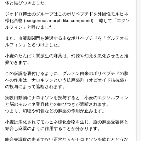
体と結びつきました。
ジオドロ博士のグループはこのポリペプチドを外因性モルヒネ
様化合物 (exogenous morph like compound) 、略して「エクソ
ルフィン」と呼びました。
また、血液脳関門を通過する主なポリペプチドを「グルテオモ
ルフィン」と名づけました。
小麦のたんぱく質派生の麻薬は、幻聴や幻覚を悪化させると推
察できます。
この仮説を裏付けるように、グルテン由来のポリペプチドの脳
への作用は、ナロキソンという抗麻薬剤（オピオイド拮抗薬）
の投与によって遮断されます。
実験用動物にナロキソンを投与すると、小麦のエクソルフィン
と脳のモルヒネ受容体との結びつきが遮断されます。
つまり、幻聴や幻覚などの麻薬の作用が止みます。
小麦は消化されてモルヒネ様化合物を生じ、脳の麻薬受容体と
結合し麻薬のように作用することが分かります。
統合失調症の患者でない正常な人がナロキソンを飲むとどうな