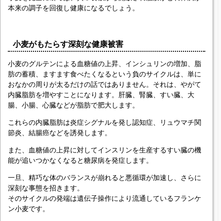
本来の調子を回復し健康になるでしょう。
小麦がもたらす深刻な健康被害
小麦のグルテンによる血糖値の上昇、インシュリンの増加、脂
肪の蓄積、ますます食べたくなるという負のサイクルは、単に
おなかの周りが太るだけの話ではありません。それは、やがて
内臓脂肪を増やすことになります。肝臓、腎臓、すい臓、大
腸、小腸、心臓などが脂肪で肥大します。
これらの内臓脂肪は炎症シグナルを発し認知症、リュウマチ関
節炎、結腸癌などを誘発します。
また、血糖値の上昇に対してインスリンを生産するすい臓の機
能が追いつかなくなると糖尿病を発症します。
一旦、精巧な体のバランスが崩れると悪循環が加速し、さらに
深刻な事態を招きます。
そのサイクルの発端は遺伝子操作により流通しているフランケ
ン小麦です。