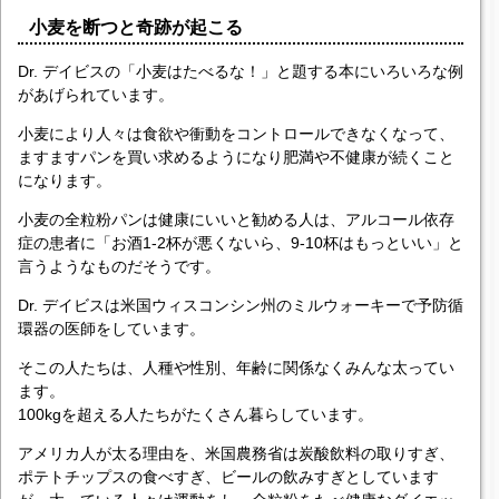
小麦を断つと奇跡が起こる
Dr. デイビスの「小麦はたべるな！」と題する本にいろいろな例
があげられています。
小麦により人々は食欲や衝動をコントロールできなくなって、
ますますパンを買い求めるようになり肥満や不健康が続くこと
になります。
小麦の全粒粉パンは健康にいいと勧める人は、アルコール依存
症の患者に「お酒1-2杯が悪くないら、9-10杯はもっといい」と
言うようなものだそうです。
Dr. デイビスは米国ウィスコンシン州のミルウォーキーで予防循
環器の医師をしています。
そこの人たちは、人種や性別、年齢に関係なくみんな太ってい
ます。
100kgを超える人たちがたくさん暮らしています。
アメリカ人が太る理由を、米国農務省は炭酸飲料の取りすぎ、
ポテトチップスの食べすぎ、ビールの飲みすぎとしています