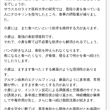
るでしょうか。
サウスカロライナ医科大学の研究では、普段小麦を食べている
人にナロキソンを投与したところ、食事の摂取量が減りまし
た。
小麦には、また食べたいという欲求を維持する力があります。
小麦は、最強の食欲増進剤です。
それで、小麦を断てば不必要な欲求から解消されるでしょう。
パンの好きな人は、食欲を抑えられなくなります。
夜になると食べたくなり、夕食後、寝るまで何かを食べ続けた
りしたりします。
小麦は、ますます食べたくする麻薬のような惑溺性がありま
す。
グルテン由来のエクソルフィンは、麻薬のように多幸感、常用
癖が伴い、ますます食べたくする力があります。
小麦により、インスリン反応による満腹感と空腹感のサイクル
が誘発され、多幸感と禁断症状が繰り返され、神経機能が麻痺
して中毒作用が生じ、さらに食べ続け脂肪沈着が続きます。
小麦を完全に断てば、異常食欲から開放され脂肪がとれ体調が