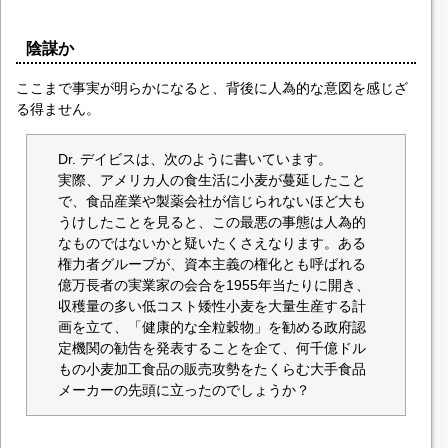
陰謀か
ここまで事実が明らかになると、背後に人為的な意図を感じざ
る得ません。
Dr. デイビスは、次のように書いています。
実際、アメリカ人の食生活に小麦が蔓延したこと
で、食品産業や製薬会社が信じられないほど大も
うけしたことを見ると、この最悪の事態は人為的
なものではないかと疑いたくさえなります。ある
権力者グループが、資本主義の権化とも呼ばれる
億万長者の実業家の会合を1955年当たりに開き、
収穫量の多い低コスト矮性小麦を大量生産する計
画を立て、「健康的な全粒穀物」を勧める政府認
定機関の勧告を発表することを企て、何千億ドル
もの小麦加工食品の販売攻勢をたくらむ大手食品
メーカーの先頭に立ったのでしょうか？