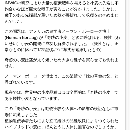
IMWICの研究により大量の窒素肥料を与えると小麦の先端に不
釣合いなほど巨大な種子が実ることが分かりました。しかし、
種子のある先端部が重いため茎が腰折れして収穫をのぞめませ
んでした。
この問題は、アメリカの農学者ノーマン・ボーローグ博士
(Norman Borlaug) が「奇跡の小麦」と後に呼ばれる、矮性（わ
いせい）小麦の開発に成功し解決されました。（矮性とは、正
常なものに比べて1/2程度以下に草丈が短縮したもの）
奇跡の小麦は茎が太く短いため大きな種子を実らせても倒れま
せん。
ノーマン・ボーローグ博士は、この業績で「緑の革命の父」と
呼ばれています。
現在では、世界中の小麦品種はほぼ全面的に「奇跡の小麦」で
ある矮性小麦となっています。
この「奇跡の小麦」は動物実験や人体への影響の検証なしに市
場に流通しました。
植物遺伝学者たちにより立て続けの品種改良によりつくられた
ハイブリッド小麦は、ほんとうに人体に無害なのでしょうか。