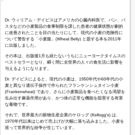
Dr. ウィリアム・デイビスはアメリカの心臓内科医で、パン、パ
スタなどの小麦製品の食事制限を課した患者の健康状態が劇的
に改善されたことを目の当たりにして、現代の小麦の危険性に
ついて警告する「小麦腹」(Wheat Belly) と題する本を2011年
に出版しました。
その本は、出版後1月も経たないうちにニューヨークタイムスの
ベストセラーとなり、瞬く間に全世界の人々の食生活に影響を
与えるようになります。
Dr. デイビスによると、現代の小麦は、1950年代や60年代の小
麦と異なり遺伝子操作で作られたフランケンシュタイン小麦
(Frankenwheat) であり、さらに小麦製品を食べたくなる渇望を
生み出す麻薬作用があり、かつ体の正常な機能を阻害する有害
な毒物です。
それで、世界最大の穀物生産企業のケロッグ (Kellogg's) は、
1970年代以来はじめて売上げが大幅に落ち込みました。小麦を
巡って世界的な紛争が生じています。