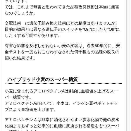
っています。
では、これまで無害と思われてきた品種改良技術は本当に無害
なのでしょうか。
交配技術 は遺伝子組み換え技術ほどの精度はありませんが、
目的の効果とは異なる遺伝子のスイッチを"On"にしたり"Off"に
したりする可能性があります。
有害な影響を及ぼしかねない小麦の変容は、過去50年間に、安
全テストを一度もおこなわずなされた何千種もの品種の改良の
招いた結果です。
ハイブリッド小麦のスーパー糖質
小麦に含まれるアミロペクチンAは劇的に血糖値を上げるスー
パー糖質です。
アミロペクチンAのせいで、小麦は、インゲン豆やポテトチッ
プスより血糖値を上げます。
アミロペクチンＡは非常に消化されやすい炭水化物で他の炭水
化物よりもずっと効率的に血糖に変換される構造をもつスーパ