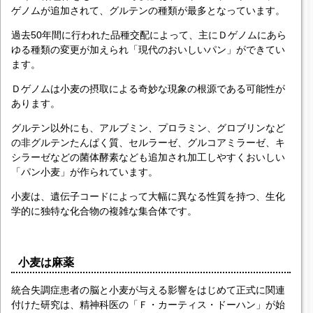
ゲノムが追加されて、グルテンの種類が最多となっています。
過去50年間に行われた品種交配によって、主にＤゲノムにあら
ゆる種類の変更が加えられ「現代のおいしいパン」ができてい
ます。
Ｄゲノムは小麦の摂取による奇妙な現象の根源である可能性が
あります。
グルテン以外にも、アルブミン、プロラミン、グロブリンなど
の非グルテンたんぱく質、セルラーゼ、グルコアミラーゼ、キ
シラーゼなどの菌体酵素なども追加され加工しやすくおいしい
「パン小麦」が作られています。
小麦は、遺伝子コードによって大幅に異なる性質を持つ、生化
学的に独特な化合物の複雑な集合体です。
小麦は麻薬
統合失調症患者の脳と小麦が与える影響をはじめて正式に関連
付けた研究は、精神科医の「Ｆ・カーティス・ドーハン」が始