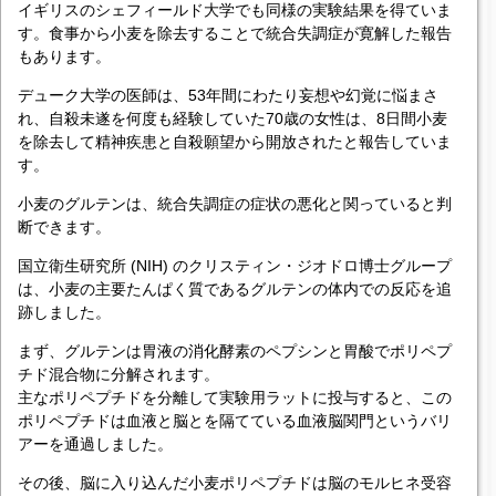
イギリスのシェフィールド大学でも同様の実験結果を得ていま
す。食事から小麦を除去することで統合失調症が寛解した報告
もあります。
デューク大学の医師は、53年間にわたり妄想や幻覚に悩まさ
れ、自殺未遂を何度も経験していた70歳の女性は、8日間小麦
を除去して精神疾患と自殺願望から開放されたと報告していま
す。
小麦のグルテンは、統合失調症の症状の悪化と関っていると判
断できます。
国立衛生研究所 (NIH) のクリスティン・ジオドロ博士グループ
は、小麦の主要たんぱく質であるグルテンの体内での反応を追
跡しました。
まず、グルテンは胃液の消化酵素のペプシンと胃酸でポリペプ
チド混合物に分解されます。
主なポリペプチドを分離して実験用ラットに投与すると、この
ポリペプチドは血液と脳とを隔てている血液脳関門というバリ
アーを通過しました。
その後、脳に入り込んだ小麦ポリペプチドは脳のモルヒネ受容