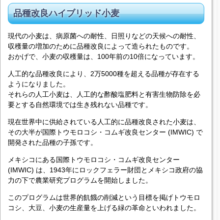
品種改良ハイブリッド小麦
現代の小麦は、病原菌への耐性、日照りなどの天候への耐性、
収穫量の増加のために品種改良によって造られたものです。
おかげで、小麦の収穫量は、100年前の10倍になっています。
人工的な品種改良により、2万5000種を超える品種が存在する
ようになりました。
それらの人工小麦は、人工的な酢酸塩肥料と有害生物防除を必
要とする自然環境では生き残れない品種です。
現在世界中に供給されている人工的に品種改良された小麦は、
その大半が国際トウモロコシ・コムギ改良センター (IMWIC) で
開発された品種の子孫です。
メキシコにある国際トウモロコシ・コムギ改良センター
(IMWIC) は、1943年にロックフェラー財団とメキシコ政府の協
力の下で農業研究プログラムを開始しました。
このプログラムは世界的飢餓の削減という目標を掲げトウモロ
コシ、大豆、小麦の生産量を上げる緑の革命といわれました。