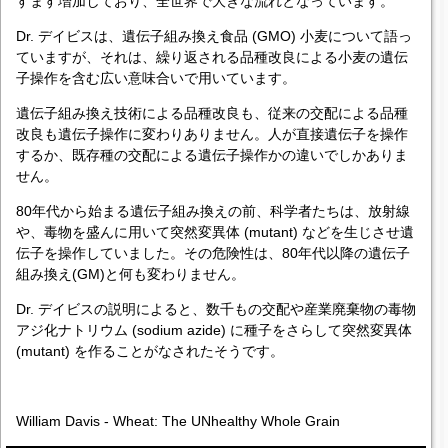
すます増加しており、全世界で大きな流れとなっています。
Dr. デイビスは、遺伝子組み換え食品 (GMO) 小麦について語っ
ていますが、それは、繰り返される品種改良による小麦の遺伝
子操作を含む広い意味合いで用いています。
遺伝子組み換え技術による品種改良も、従来の交配による品種
改良も遺伝子操作に変わりありません。人が直接遺伝子を操作
するか、既存種の交配による遺伝子操作かの違いでしかありま
せん。
80年代から始まる遺伝子組み換えの前、科学者たちは、放射線
や、毒物を盛んに用いて突然変異体 (mutant) などを生じさせ遺
伝子を操作していました。その危険性は、80年代以降の遺伝子
組み換え(GM)と何も変わりません。
Dr. デイビスの説明によると、数千もの交配や産業廃棄物の毒物
アジ化ナトリウム (sodium azide) に種子をさらして突然変異体
(mutant) を作ることがなされたそうです。
William Davis - Wheat: The UNhealthy Whole Grain