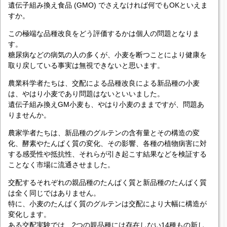
遺伝子組み換え食品 (GMO) でさえなければ何でもOKといえま
すか。
この極端な品種改良をどう評価するかは個人の問題となりま
す。
糖尿病などの病気の人の多くが、小麦を断つことにより健康を
取り戻している事実は無視できないと思います。
農業科学者たちは、交配による品種改良による新品種の小麦
は、やはり小麦であり問題はないといいました。
遺伝子組み換えGM小麦も、やはり小麦のままですが、問題あ
りませんか。
農家学者たちは、新品種のグルテンの含有量とその構造の変
化、酵素やたんぱく質の変化、その影響、各種の植物病害に対
する感受性や抵抗性、それらが引き起こす結果などを検証する
ことなく市場に流通させました。
交配するそれぞれの親品種のたんぱく質と新品種のたんぱく質
は全く同じではありません。
特に、小麦のたんぱく質のグルテンは交配により大幅に構造が
変化します。
ある交配実験では、2つの親品種には存在しない14種もの新し