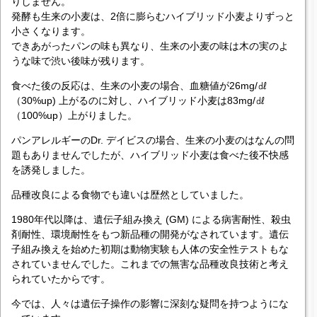
りしません。
発酵も生来の小麦は、2倍に膨らむハイブリッド小麦よりずっと
小さくなります。
できあがったパンの味も異なり、生来の小麦の味は木の実のよ
うな味で渋い後味が残ります。
食べた後の反応は、生来の小麦の場合、血糖値が26mg/㎗
（30%up) 上がるのに対し、ハイブリッド小麦は83mg/㎗
（100%up）上がりました。
パンアレルギーのDr. デイビスの場合、生来の小麦のはなんの問
題もありませんでしたが、ハイブリッド小麦は食べた後不快感
を誘発しました。
品種改良による食物でも違いは歴然としていました。
1980年代以降は、遺伝子組み換え (GM) による病害耐性、殺虫
剤耐性、環境耐性をもつ新品種の開発がなされています。遺伝
子組み換えを始めた初期は動物実験も人体の安全性テストもな
されていませんでした。これまでの無害な品種改良技術と考え
られていたからです。
今では、人々は遺伝子操作の影響に深刻な疑問を持つようにな