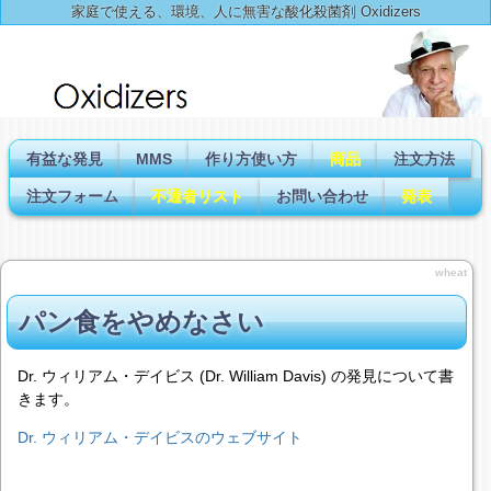
家庭で使える、環境、人に無害な酸化殺菌剤 Oxidizers
有益な発見
MMS
作り方使い方
商品
注文方法
注文フォーム
不通者リスト
お問い合わせ
発表
wheat
パン食をやめなさい
Dr. ウィリアム・デイビス (Dr. William Davis) の発見について書
きます。
Dr. ウィリアム・デイビスのウェブサイト