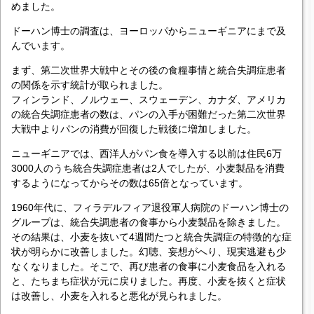
めました。
ドーハン博士の調査は、ヨーロッパからニューギニアにまで及
んでいます。
まず、第二次世界大戦中とその後の食糧事情と統合失調症患者
の関係を示す統計が取られました。
フィンランド、ノルウェー、スウェーデン、カナダ、アメリカ
の統合失調症患者の数は、パンの入手が困難だった第二次世界
大戦中よりパンの消費が回復した戦後に増加しました。
ニューギニアでは、西洋人がパン食を導入する以前は住民6万
3000人のうち統合失調症患者は2人でしたが、小麦製品を消費
するようになってからその数は65倍となっています。
1960年代に、フィラデルフィア退役軍人病院のドーハン博士の
グループは、統合失調患者の食事から小麦製品を除きました。
その結果は、小麦を抜いて4週間たつと統合失調症の特徴的な症
状が明らかに改善しました。幻聴、妄想がへり、現実逃避も少
なくなりました。そこで、再び患者の食事に小麦食品を入れる
と、たちまち症状が元に戻りました。再度、小麦を抜くと症状
は改善し、小麦を入れると悪化が見られました。