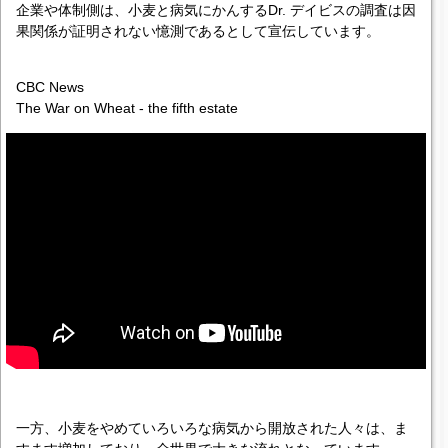
企業や体制側は、小麦と病気にかんするDr. デイビスの調査は因
果関係が証明されない憶測であるとして宣伝しています。
CBC News
The War on Wheat - the fifth estate
一方、小麦をやめていろいろな病気から開放された人々は、ま