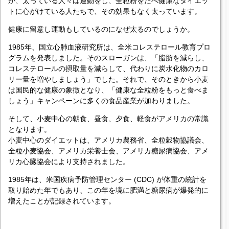
が、太っている人々は運動をし、全粒粉をたべ健康なダイエッ
トに心がけている人たちで、その効果もなく太っています。
健康に留意し運動もしているのになぜ太るのでしょうか。
1985年、国立心肺血液研究所は、全米コレステロール教育プロ
グラムを発表しました。そのスローガンは、「脂肪を減らし、
コレステロールの摂取量を減らして、代わりに炭水化物のカロ
リー量を増やしましょう」でした。それで、そのときから小麦
は国民的な健康の象徴となり、「健康な全粒粉をもっと食べま
しょう」キャンペーンに多くの食品産業が加わりました。
そして、小麦中心の朝食、昼食、夕食、軽食がアメリカの常識
となります。
小麦中心のダイエットは、アメリカ農務省、全粒穀物協議会、
全粒小麦協会、アメリカ栄養士会、アメリカ糖尿病協会、アメ
リカ心臓協会により支持されました。
1985年は、米国疾病予防管理センター (CDC) が体重の統計を
取り始めた年でもあり、この年を境に肥満と糖尿病が爆発的に
増えたことが記録されています。