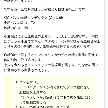
ー糖質といえます。
ですから、全粒粉のほうが砂糖より血糖値を上げます。
精白パンの血糖インデックス (GI) は69
全粒パンのGIは、72
砂糖のGIは、59
小麦製品による血糖値の上昇は、ほとんどが急激ですが、中に
はデュラム小麦でできたパスタのように2時間後から血糖値が上
がりその後4-6時間、高い血糖値を維持するものあります。
血糖値が上昇するとインシュリンが分泌され糖を脂肪に変えて
体の細胞に取り込みます。
小麦を食べるとインシュリンの分泌量が高まり、おなかの周り
に蓄積される脂肪も増えます。
パンを食べる
アミロペクチンＡが消化されてブドウ糖になり
血糖値が上昇する
インシュリンが分泌されてブドウ糖を脂肪に変
えて細胞に蓄える
おなかの周りの脂肪層が厚くなる