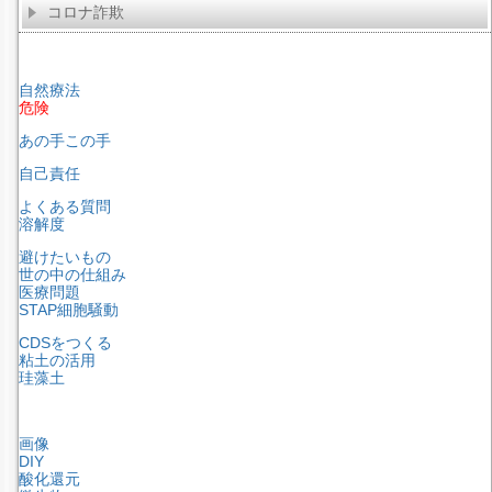
コロナ詐欺
自然療法
危険
あの手この手
自己責任
よくある質問
溶解度
避けたいもの
世の中の仕組み
医療問題
STAP細胞騒動
CDSをつくる
粘土の活用
珪藻土
画像
DIY
酸化還元