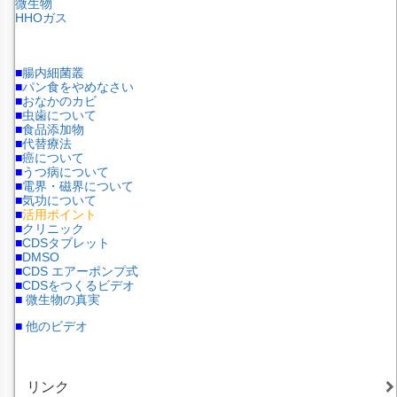
微生物
HHOガス
■
腸内細菌叢
■
パン食をやめなさい
■
おなかのカビ
■
虫歯について
■
食品添加物
■
代替療法
■
癌について
■
うつ病について
■
電界・磁界について
■
気功について
■
活用ポイント
■
クリニック
■
CDSタブレット
■
DMSO
■
CDS エアーポンプ式
■
CDSをつくるビデオ
■
微生物の真実
■
他のビデオ
リンク