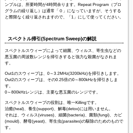
ンプルは、所要時間が4時間余ります。Repeat Program（プロ
グラムの繰り返し）は通常「０」になっていますが、そうする
と際限なく繰り返されますので、「1」にして使ってください。
スペクトル掃引(Spectrum Sweep)の解説
スペクトルスウィープによって細菌、ウィルス、寄生虫などの
悪玉菌の周波数レンジを掃引きすると強力な殺菌がなされま
す。
Out1のスウィープは、0～3.2MHz(3200kHz)を掃引きします。
Out2のスウィープは、その0.25倍の0～800kHzを掃引きしま
す。
0～800kHzレンジは、主要な悪玉菌のレンジです。
スペクトルスウィープの役割は、唯一Killingです。
治癒(heal)、養生(support)、解毒(detox)には用いません。
それは、ウィルス(viruses)、細菌(bacteria)、菌類(fungi)、カビ
(mould)、酵母(yeast)、寄生虫(parasites)の駆除のためのもので
す。