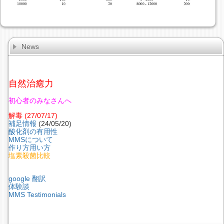
News
自然治癒力
初心者のみなさんへ
解毒
(27/07/17)
補足情報
(24/05/20)
酸化剤の有用性
MMSについて
作り方用い方
塩素殺菌比較
google 翻訳
体験談
MMS Testimonials