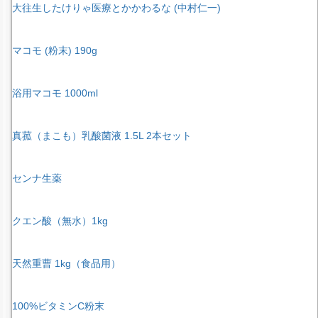
大往生したけりゃ医療とかかわるな (中村仁一)
マコモ (粉末) 190g
浴用マコモ 1000ml
真菰（まこも）乳酸菌液 1.5L 2本セット
センナ生薬
クエン酸（無水）1kg
天然重曹 1kg（食品用）
100%ビタミンC粉末