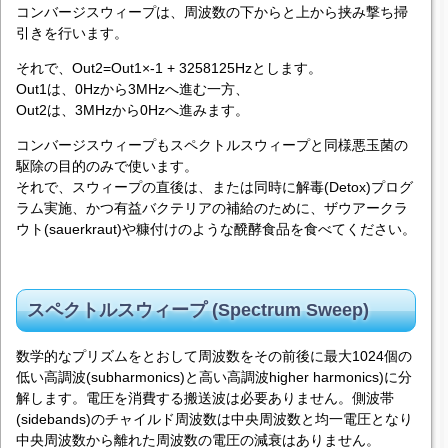
コンバージスウィープは、周波数の下からと上から挟み撃ち掃
引きを行います。
それで、Out2=Out1×-1 + 3258125Hzとします。
Out1は、0Hzから3MHzへ進む一方、
Out2は、3MHzから0Hzへ進みます。
コンバージスウィープもスペクトルスウィープと同様悪玉菌の
駆除の目的のみで使います。
それで、スウィープの直後は、または同時に解毒(Detox)プログ
ラム実施、かつ有益バクテリアの補給のために、ザウアークラ
ウト(sauerkraut)や糠付けのような醗酵食品を食べてください。
スペクトルスウィープ (Spectrum Sweep)
数学的なプリズムをとおして周波数をその前後に最大1024個の
低い高調波(subharmonics)と高い高調波higher harmonics)に分
解します。電圧を消費する搬送波は必要ありません。側波帯
(sidebands)のチャイルド周波数は中央周波数と均一電圧となり
中央周波数から離れた周波数の電圧の減衰はありません。