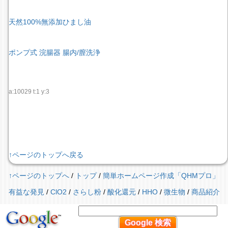
天然100%無添加ひまし油
ポンプ式 浣腸器 腸内/膣洗浄
a:10029 t:1 y:3
↑ページのトップへ戻る
↑ページのトップへ
/
トップ
/
簡単ホームページ作成「QHMプロ」
有益な発見
/
ClO2
/
さらし粉
/
酸化還元
/
HHO
/
微生物
/
商品紹介