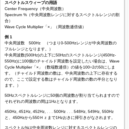
スペクトルスウィープの用語
Center Frequency（中央周波数）
Spectrum %（中央周波数レンジに対するスペクトルレンジの割
合）
Wave Cycle Multiplier「×」（周波数逓倍値）
例 1
中央周波数 500Hz （つまり0-500Hzレンジが中央周波数の
フルレンジとなります。）
中央周波数(500Hz)の上下に50Hzのスペクトルレンジ(450Hz-
550Hz)に100個のチャイルド周波数を設定したい場合は、Wave
Cycle Multiplier「×」（数端数逓倍）の値を100÷2の50にしま
す。（チャイルド周波数の数は、中央周波数の上下に存在する
ので、ここで設定する数はチャイルド周波数の数の半分となり
ます。）
50Hzスペクトルレンジに50個の周波数が割り当てられますので
それぞれの周波数の間は1Hzとなります。
450Hz, 451Hz, 452Hz, . . . 500Hz . . . 548Hz, 549Hz, 550Hz
と、450Hzから550Ｈｚまで1Hzおきに掃引きがなされます。
スペクトル%は中央周波数レンジに対するスペクトルレンジの