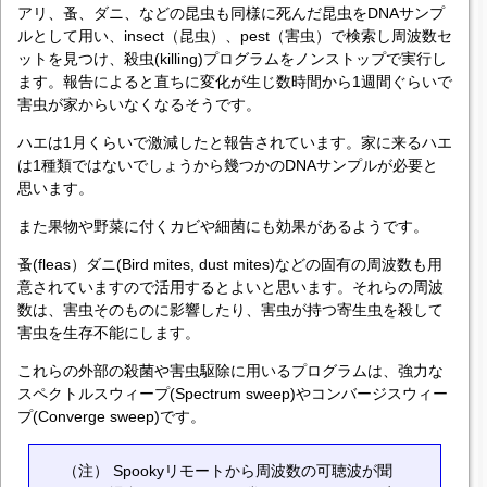
アリ、蚤、ダニ、などの昆虫も同様に死んだ昆虫をDNAサンプ
ルとして用い、insect（昆虫）、pest（害虫）で検索し周波数セ
ットを見つけ、殺虫(killing)プログラムをノンストップで実行し
ます。報告によると直ちに変化が生じ数時間から1週間ぐらいで
害虫が家からいなくなるそうです。
ハエは1月くらいで激減したと報告されています。家に来るハエ
は1種類ではないでしょうから幾つかのDNAサンプルが必要と
思います。
また果物や野菜に付くカビや細菌にも効果があるようです。
蚤(fleas）ダニ(Bird mites, dust mites)などの固有の周波数も用
意されていますので活用するとよいと思います。それらの周波
数は、害虫そのものに影響したり、害虫が持つ寄生虫を殺して
害虫を生存不能にします。
これらの外部の殺菌や害虫駆除に用いるプログラムは、強力な
スペクトルスウィープ(Spectrum sweep)やコンバージスウィー
プ(Converge sweep)です。
（注） Spookyリモートから周波数の可聴波が聞